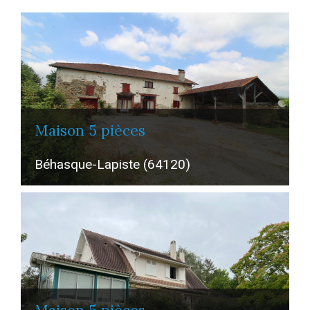
Piscine
Parking
Terrasse
maison 5 pièces
Béhasque-Lapiste (64120)