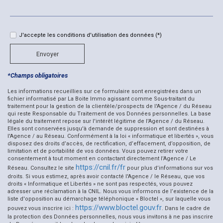
École maternelle
École primaire
J'accepte les conditions d'utilisation des données (*)
Lycée
Envoyer
Bibliothèque
*Champs obligatoires
Les informations recueillies sur ce formulaire sont enregistrées dans un
Bureau de poste
fichier informatisé par La Boite Immo agissant comme Sous-traitant du
traitement pour la gestion de la clientèle/prospects de l'Agence / du Réseau
Mairie
qui reste Responsable du Traitement de vos Données personnelles. La base
légale du traitement repose sur l'intérêt légitime de l'Agence / du Réseau.
Statistiques
Elles sont conservées jusqu'à demande de suppression et sont destinées à
l'Agence / au Réseau. Conformément à la loi « informatique et libertés », vous
disposez des droits d’accès, de rectification, d’effacement, d’opposition, de
Nombre d'habitants
1 856
limitation et de portabilité de vos données. Vous pouvez retirer votre
consentement à tout moment en contactant directement l’Agence / Le
Propriétaires (vs. locataires)
48,26 %
https://cnil.fr/fr
Réseau. Consultez le site
pour plus d’informations sur vos
droits. Si vous estimez, après avoir contacté l'Agence / le Réseau, que vos
Taxe habitation
15,15 %
droits « Informatique et Libertés » ne sont pas respectés, vous pouvez
adresser une réclamation à la CNIL. Nous vous informons de l’existence de la
Taxe foncière
11,92 %
liste d'opposition au démarchage téléphonique « Bloctel », sur laquelle vous
https://www.bloctel.gouv.fr
pouvez vous inscrire ici :
. Dans le cadre de
Habitants de moins de 25 ans
25,86 %
la protection des Données personnelles, nous vous invitons à ne pas inscrire