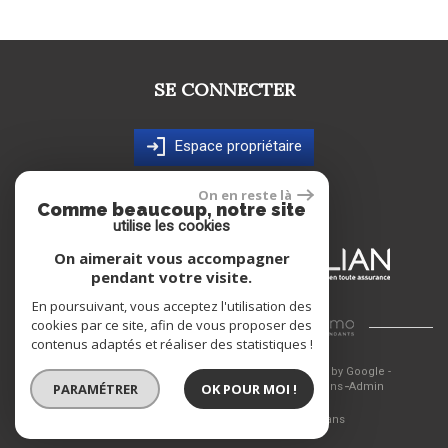
SE CONNECTER
Espace propriétaire
NOS ADHÉRENTS
On en reste là
Comme beaucoup, notre site
utilise les cookies
On aimerait vous accompagner
pendant votre visite.
En poursuivant, vous acceptez l'utilisation des
cookies par ce site, afin de vous proposer des
Site Réalisé Par
contenus adaptés et réaliser des statistiques !
© 2026 | Tous droits réservés | Traduction powered by Google -
PARAMÉTRER
OK POUR MOI !
Plan du site
Mentions légales
Nos honoraires
Liens
Admin
Site adaptable à tous les types d’écrans