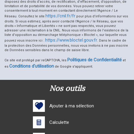
disposez des droits d’accès, de rectification, d’effacement, d’opposition, de
limitation et de portabilité de vos données. Vous pouvez retirer votre
Habitants de moins de 25 ans
25,86 %
consentement à tout moment en contactant directement l’Agence / Le
https://cnil.fr/fr
Habitants de 25 à 55 ans
29,31 %
Réseau. Consultez le site
pour plus d’informations sur vos
droits. Si vous estimez, après avoir contacté l'Agence / le Réseau, que vos
Habitants de plus de 55 ans
44,83 %
droits « Informatique et Libertés » ne sont pas respectés, vous pouvez
adresser une réclamation à la CNIL. Nous vous informons de l’existence de la
Nombre d'enfants par famille
0,69
liste d'opposition au démarchage téléphonique « Bloctel », sur laquelle vous
https://www.bloctel.gouv.fr
pouvez vous inscrire ici :
. Dans le cadre de
Familles sans enfant
65,69 %
la protection des Données personnelles, nous vous invitons à ne pas inscrire
de Données sensibles dans le champ de saisie libre.
Familles avec 1 ou 2 enfants
28,43 %
Politiques de Confidentialité
Ce site est protégé par reCAPTCHA, les
et
Maisons
49,81 %
Conditions d'utilisation
es
de Google s'appliquent.
Appartements
50,19 %
Familles avec 3 enfants
3,92 %
nos outils
Ajouter à ma sélection
Calculette