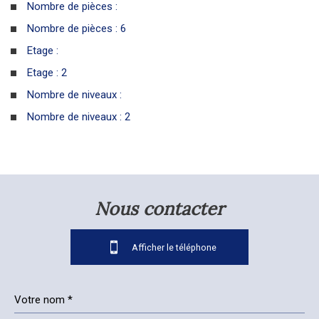
Nombre de pièces :
Nombre de pièces : 6
Etage :
Etage : 2
Nombre de niveaux :
Nombre de niveaux : 2
la ville de saint-palais (64120)
+
nous contacter
−
05 59 65 62 36
Afficher le téléphone