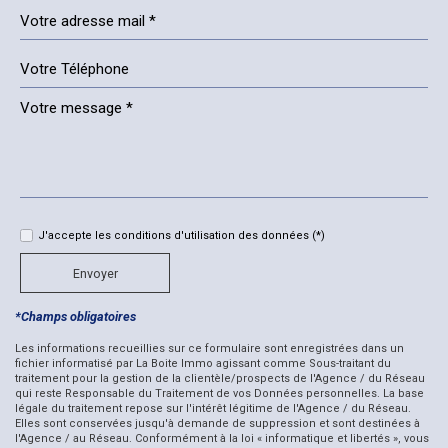
Leaflet
©
Jawg
Maps
© OpenStreetMap
|
|
Cinéma
Collège
École primaire
Bibliothèque
J'accepte les conditions d'utilisation des données (*)
Mairie
Envoyer
Statistiques
*Champs obligatoires
Nombre d'habitants
1 856
Les informations recueillies sur ce formulaire sont enregistrées dans un
fichier informatisé par La Boite Immo agissant comme Sous-traitant du
Propriétaires (vs. locataires)
48,26 %
traitement pour la gestion de la clientèle/prospects de l'Agence / du Réseau
qui reste Responsable du Traitement de vos Données personnelles. La base
légale du traitement repose sur l'intérêt légitime de l'Agence / du Réseau.
Taxe habitation
15,15 %
Elles sont conservées jusqu'à demande de suppression et sont destinées à
l'Agence / au Réseau. Conformément à la loi « informatique et libertés », vous
Taxe foncière
11,92 %