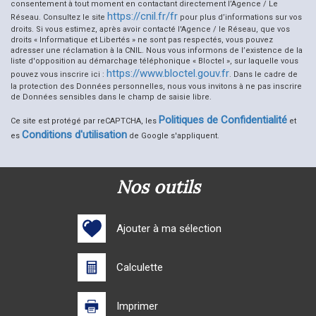
consentement à tout moment en contactant directement l’Agence / Le
Nombre d'enfants par famille
0,89
https://cnil.fr/fr
Réseau. Consultez le site
pour plus d’informations sur vos
Familles sans enfant
46,43 %
droits. Si vous estimez, après avoir contacté l'Agence / le Réseau, que vos
droits « Informatique et Libertés » ne sont pas respectés, vous pouvez
Familles avec 1 ou 2 enfants
53,57 %
adresser une réclamation à la CNIL. Nous vous informons de l’existence de la
liste d'opposition au démarchage téléphonique « Bloctel », sur laquelle vous
Maisons
93,23 %
https://www.bloctel.gouv.fr
pouvez vous inscrire ici :
. Dans le cadre de
la protection des Données personnelles, nous vous invitons à ne pas inscrire
Appartements
6,77 %
de Données sensibles dans le champ de saisie libre.
Familles avec 3 enfants
0 %
Politiques de Confidentialité
Ce site est protégé par reCAPTCHA, les
et
Conditions d'utilisation
es
de Google s'appliquent.
nos outils
Ajouter à ma sélection
Calculette
Imprimer