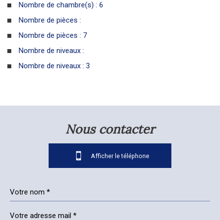
Nombre de chambre(s) : 6
Nombre de pièces :
Nombre de pièces : 7
Nombre de niveaux :
Nombre de niveaux : 3
la ville de saint-just-ibarre (64120)
+
nous contacter
−
05 59 65 62 36
Afficher le téléphone