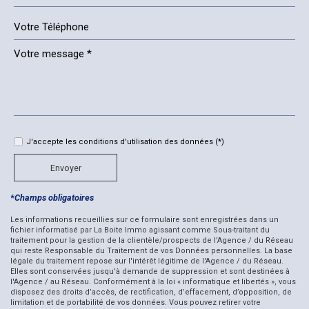
Leaflet
©
Jawg
Maps
© OpenStreetMap
|
|
École primaire
Bibliothèque
Mairie
Statistiques
J'accepte les conditions d'utilisation des données (*)
Nombre d'habitants
236
Envoyer
Propriétaires (vs. locataires)
82,29 %
*Champs obligatoires
Taxe habitation
16,57 %
Les informations recueillies sur ce formulaire sont enregistrées dans un
Taxe foncière
6,01 %
fichier informatisé par La Boite Immo agissant comme Sous-traitant du
traitement pour la gestion de la clientèle/prospects de l'Agence / du Réseau
Habitants de moins de 25 ans
23,73 %
qui reste Responsable du Traitement de vos Données personnelles. La base
légale du traitement repose sur l'intérêt légitime de l'Agence / du Réseau.
Habitants de 25 à 55 ans
33,05 %
Elles sont conservées jusqu'à demande de suppression et sont destinées à
l'Agence / au Réseau. Conformément à la loi « informatique et libertés », vous
Habitants de plus de 55 ans
43,22 %
disposez des droits d’accès, de rectification, d’effacement, d’opposition, de
limitation et de portabilité de vos données. Vous pouvez retirer votre