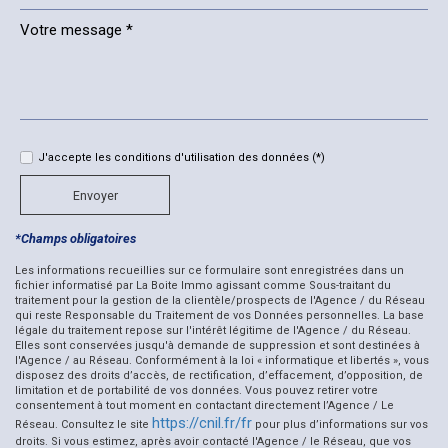
Leaflet
©
Jawg
Maps
© OpenStreetMap
|
|
École maternelle
Mairie
Statistiques
J'accepte les conditions d'utilisation des données (*)
Nombre d'habitants
296
Envoyer
Propriétaires (vs. locataires)
87,93 %
*Champs obligatoires
Taxe habitation
10,62 %
Taxe foncière
8,23 %
Les informations recueillies sur ce formulaire sont enregistrées dans un
fichier informatisé par La Boite Immo agissant comme Sous-traitant du
Habitants de moins de 25 ans
30,95 %
traitement pour la gestion de la clientèle/prospects de l'Agence / du Réseau
qui reste Responsable du Traitement de vos Données personnelles. La base
légale du traitement repose sur l'intérêt légitime de l'Agence / du Réseau.
Habitants de 25 à 55 ans
41,84 %
Elles sont conservées jusqu'à demande de suppression et sont destinées à
l'Agence / au Réseau. Conformément à la loi « informatique et libertés », vous
Habitants de plus de 55 ans
27,21 %
disposez des droits d’accès, de rectification, d’effacement, d’opposition, de
limitation et de portabilité de vos données. Vous pouvez retirer votre
Nombre d'enfants par famille
0,83
consentement à tout moment en contactant directement l’Agence / Le
https://cnil.fr/fr
Familles sans enfant
52,17 %
Réseau. Consultez le site
pour plus d’informations sur vos
droits. Si vous estimez, après avoir contacté l'Agence / le Réseau, que vos