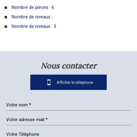
Nombre de pièces : 6
Nombre de niveaux :
Nombre de niveaux : 3
la ville de arbouet-sussaute
(64120)
nous contacter
+
−
05 59 65 62 36
Afficher le téléphone